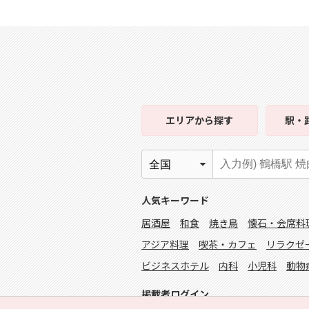
エリア
から探す
駅・
人気キーワード
居酒屋
和食
焼き鳥
懐石・会席料
アジア料理
喫茶・カフェ
リラクゼ
ビジネスホテル
内科
小児科
動物
掲載者ログイン