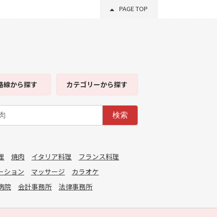
PAGE TOP
路線
から探す
カテゴリー
から探す
検索
理
焼肉
イタリア料理
フランス料理
ーション
マッサージ
カラオケ
病院
会計事務所
法律事務所