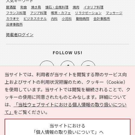
人気キーワード
居酒屋
和食
焼き鳥
懐石・会席料理
焼肉
イタリア料理
フランス料理
アジア料理
喫茶・カフェ
リラクゼーション
マッサージ
カラオケ
ビジネスホテル
内科
小児科
動物病院
会計事務所
法律事務所
掲載者ログイン
FOLLOW US!
当サイトでは、利用者が当サイトを閲覧する際のサービス向
上およびサイトの利用状況把握のため、クッキー（Cookie）
を使用しています。当サイトでは閲覧を継続されることで、ク
e-NAVITA（イーナビタ）とは？
お気に入り
ヘルプ
ッキーの使用に同意されたものとみなします。詳細について
利用規約
個人情報の取り扱いについて
運営会社
は、
「当社ウェブサイトにおける個人情報の取り扱いについ
サイトマップ
広告掲載に関するお問い合わせ
て」
をご覧ください。
サイトの内容に関するお問い合わせ
当サイトにおける
「個人情報の取り扱いについて」へ