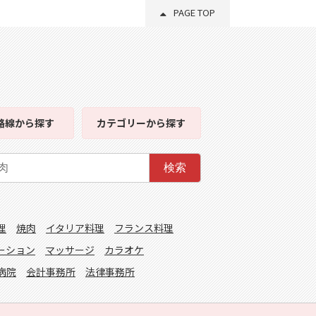
PAGE TOP
路線
から探す
カテゴリー
から探す
検索
理
焼肉
イタリア料理
フランス料理
ーション
マッサージ
カラオケ
病院
会計事務所
法律事務所