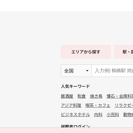
エリア
から探す
駅・
人気キーワード
居酒屋
和食
焼き鳥
懐石・会席料
アジア料理
喫茶・カフェ
リラクゼ
ビジネスホテル
内科
小児科
動物
掲載者ログイン