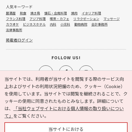
人気キーワード
居酒屋
和食
焼き鳥
懐石・会席料理
焼肉
イタリア料理
フランス料理
アジア料理
喫茶・カフェ
リラクゼーション
マッサージ
カラオケ
ビジネスホテル
内科
小児科
動物病院
会計事務所
法律事務所
掲載者ログイン
FOLLOW US!
当サイトでは、利用者が当サイトを閲覧する際のサービス向
上およびサイトの利用状況把握のため、クッキー（Cookie）
を使用しています。当サイトでは閲覧を継続されることで、ク
e-NAVITA（イーナビタ）とは？
お気に入り
ヘルプ
ッキーの使用に同意されたものとみなします。詳細について
利用規約
個人情報の取り扱いについて
運営会社
は、
「当社ウェブサイトにおける個人情報の取り扱いについ
サイトマップ
広告掲載に関するお問い合わせ
て」
をご覧ください。
サイトの内容に関するお問い合わせ
当サイトにおける