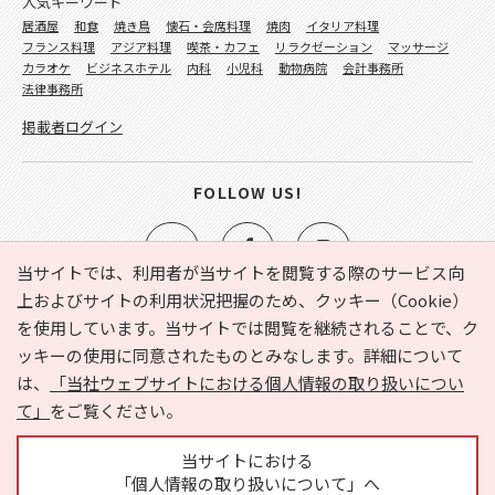
人気キーワード
居酒屋
和食
焼き鳥
懐石・会席料理
焼肉
イタリア料理
フランス料理
アジア料理
喫茶・カフェ
リラクゼーション
マッサージ
カラオケ
ビジネスホテル
内科
小児科
動物病院
会計事務所
法律事務所
掲載者ログイン
FOLLOW US!
当サイトでは、利用者が当サイトを閲覧する際のサービス向
上およびサイトの利用状況把握のため、クッキー（Cookie）
を使用しています。当サイトでは閲覧を継続されることで、ク
e-NAVITA（イーナビタ）とは？
お気に入り
ヘルプ
ッキーの使用に同意されたものとみなします。詳細について
利用規約
個人情報の取り扱いについて
運営会社
は、
「当社ウェブサイトにおける個人情報の取り扱いについ
サイトマップ
広告掲載に関するお問い合わせ
て」
をご覧ください。
サイトの内容に関するお問い合わせ
当サイトにおける
「個人情報の取り扱いについて」へ