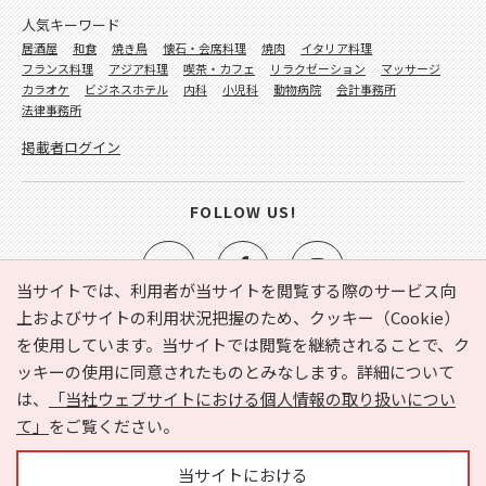
人気キーワード
居酒屋
和食
焼き鳥
懐石・会席料理
焼肉
イタリア料理
フランス料理
アジア料理
喫茶・カフェ
リラクゼーション
マッサージ
カラオケ
ビジネスホテル
内科
小児科
動物病院
会計事務所
法律事務所
掲載者ログイン
FOLLOW US!
当サイトでは、利用者が当サイトを閲覧する際のサービス向
上およびサイトの利用状況把握のため、クッキー（Cookie）
を使用しています。当サイトでは閲覧を継続されることで、ク
e-NAVITA（イーナビタ）とは？
お気に入り
ヘルプ
ッキーの使用に同意されたものとみなします。詳細について
利用規約
個人情報の取り扱いについて
運営会社
は、
「当社ウェブサイトにおける個人情報の取り扱いについ
サイトマップ
広告掲載に関するお問い合わせ
て」
をご覧ください。
サイトの内容に関するお問い合わせ
当サイトにおける