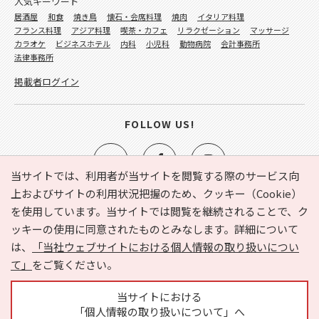
人気キーワード
居酒屋
和食
焼き鳥
懐石・会席料理
焼肉
イタリア料理
フランス料理
アジア料理
喫茶・カフェ
リラクゼーション
マッサージ
カラオケ
ビジネスホテル
内科
小児科
動物病院
会計事務所
法律事務所
掲載者ログイン
FOLLOW US!
当サイトでは、利用者が当サイトを閲覧する際のサービス向
上およびサイトの利用状況把握のため、クッキー（Cookie）
を使用しています。当サイトでは閲覧を継続されることで、ク
e-NAVITA（イーナビタ）とは？
お気に入り
ヘルプ
ッキーの使用に同意されたものとみなします。詳細について
利用規約
個人情報の取り扱いについて
運営会社
は、
「当社ウェブサイトにおける個人情報の取り扱いについ
サイトマップ
広告掲載に関するお問い合わせ
て」
をご覧ください。
サイトの内容に関するお問い合わせ
当サイトにおける
「個人情報の取り扱いについて」へ