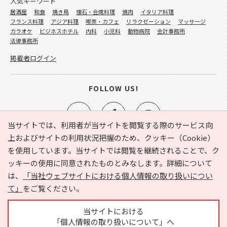
人気キーワード
居酒屋
和食
焼き鳥
懐石・会席料理
焼肉
イタリア料理
フランス料理
アジア料理
喫茶・カフェ
リラクゼーション
マッサージ
カラオケ
ビジネスホテル
内科
小児科
動物病院
会計事務所
法律事務所
掲載者ログイン
FOLLOW US!
当サイトでは、利用者が当サイトを閲覧する際のサービス向
上およびサイトの利用状況把握のため、クッキー（Cookie）
を使用しています。当サイトでは閲覧を継続されることで、ク
e-NAVITA（イーナビタ）とは？
お気に入り
ヘルプ
ッキーの使用に同意されたものとみなします。詳細について
利用規約
個人情報の取り扱いについて
運営会社
は、
「当社ウェブサイトにおける個人情報の取り扱いについ
サイトマップ
広告掲載に関するお問い合わせ
て」
をご覧ください。
サイトの内容に関するお問い合わせ
当サイトにおける
「個人情報の取り扱いについて」へ