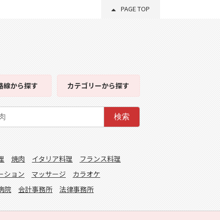
PAGE TOP
路線
から探す
カテゴリー
から探す
検索
理
焼肉
イタリア料理
フランス料理
ーション
マッサージ
カラオケ
病院
会計事務所
法律事務所