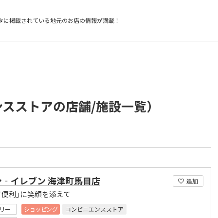
タに掲載されている
地元のお店の情報が満載！
ンスストアの店舗/施設一覧）
ン‐イレブン 海津町馬目店
追加
て便利｣に笑顔を添えて
リー
ショッピング
コンビニエンスストア