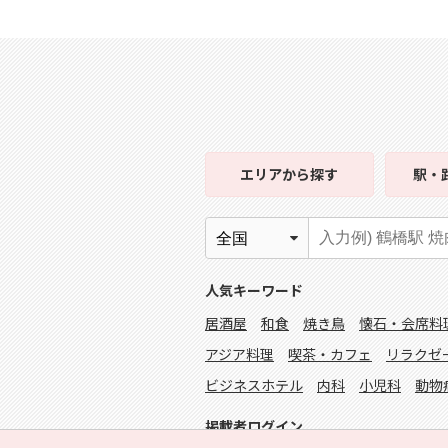
エリア
から探す
駅・
人気キーワード
居酒屋
和食
焼き鳥
懐石・会席料
アジア料理
喫茶・カフェ
リラクゼ
ビジネスホテル
内科
小児科
動物
掲載者ログイン