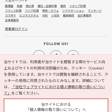
人気キーワード
居酒屋
和食
焼き鳥
懐石・会席料理
焼肉
イタリア料理
フランス料理
アジア料理
喫茶・カフェ
リラクゼーション
マッサージ
カラオケ
ビジネスホテル
内科
小児科
動物病院
会計事務所
法律事務所
掲載者ログイン
FOLLOW US!
当サイトでは、利用者が当サイトを閲覧する際のサービス向
上およびサイトの利用状況把握のため、クッキー（Cookie）
を使用しています。当サイトでは閲覧を継続されることで、ク
e-NAVITA（イーナビタ）とは？
お気に入り
ヘルプ
ッキーの使用に同意されたものとみなします。詳細について
利用規約
個人情報の取り扱いについて
運営会社
は、
「当社ウェブサイトにおける個人情報の取り扱いについ
サイトマップ
広告掲載に関するお問い合わせ
て」
をご覧ください。
サイトの内容に関するお問い合わせ
当サイトにおける
「個人情報の取り扱いについて」へ