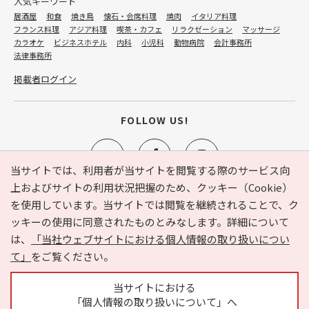
人気キーワード
居酒屋
和食
焼き鳥
懐石・会席料理
焼肉
イタリア料理
フランス料理
アジア料理
喫茶・カフェ
リラクゼーション
マッサージ
カラオケ
ビジネスホテル
内科
小児科
動物病院
会計事務所
法律事務所
掲載者ログイン
FOLLOW US!
当サイトでは、利用者が当サイトを閲覧する際のサービス向
上およびサイトの利用状況把握のため、クッキー（Cookie）
を使用しています。当サイトでは閲覧を継続されることで、ク
e-NAVITA（イーナビタ）とは？
お気に入り
ヘルプ
ッキーの使用に同意されたものとみなします。詳細について
利用規約
個人情報の取り扱いについて
運営会社
は、
「当社ウェブサイトにおける個人情報の取り扱いについ
サイトマップ
広告掲載に関するお問い合わせ
て」
をご覧ください。
サイトの内容に関するお問い合わせ
当サイトにおける
「個人情報の取り扱いについて」へ