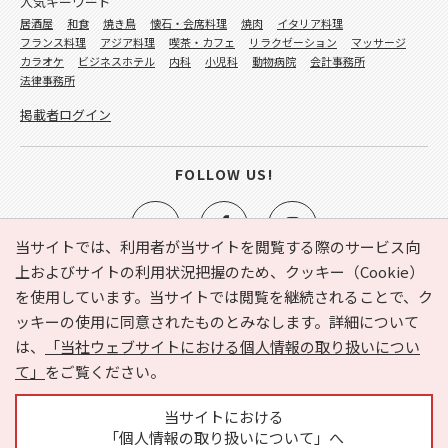
人気キーワード
居酒屋
和食
焼き鳥
懐石・会席料理
焼肉
イタリア料理
フランス料理
アジア料理
喫茶・カフェ
リラクゼーション
マッサージ
カラオケ
ビジネスホテル
内科
小児科
動物病院
会計事務所
法律事務所
掲載者ログイン
FOLLOW US!
当サイトでは、利用者が当サイトを閲覧する際のサービス向
上およびサイトの利用状況把握のため、クッキー（Cookie）
を使用しています。当サイトでは閲覧を継続されることで、ク
e-NAVITA（イーナビタ）とは？
お気に入り
ヘルプ
ッキーの使用に同意されたものとみなします。詳細について
利用規約
個人情報の取り扱いについて
運営会社
は、
「当社ウェブサイトにおける個人情報の取り扱いについ
サイトマップ
広告掲載に関するお問い合わせ
て」
をご覧ください。
サイトの内容に関するお問い合わせ
当サイトにおける
「個人情報の取り扱いについて」へ