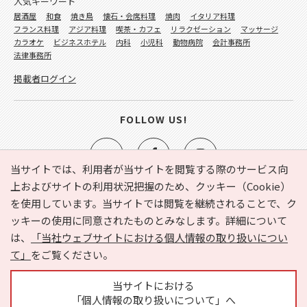
人気キーワード
居酒屋
和食
焼き鳥
懐石・会席料理
焼肉
イタリア料理
フランス料理
アジア料理
喫茶・カフェ
リラクゼーション
マッサージ
カラオケ
ビジネスホテル
内科
小児科
動物病院
会計事務所
法律事務所
掲載者ログイン
FOLLOW US!
当サイトでは、利用者が当サイトを閲覧する際のサービス向
上およびサイトの利用状況把握のため、クッキー（Cookie）
を使用しています。当サイトでは閲覧を継続されることで、ク
e-NAVITA（イーナビタ）とは？
お気に入り
ヘルプ
ッキーの使用に同意されたものとみなします。詳細について
利用規約
個人情報の取り扱いについて
運営会社
は、
「当社ウェブサイトにおける個人情報の取り扱いについ
サイトマップ
広告掲載に関するお問い合わせ
て」
をご覧ください。
サイトの内容に関するお問い合わせ
当サイトにおける
「個人情報の取り扱いについて」へ