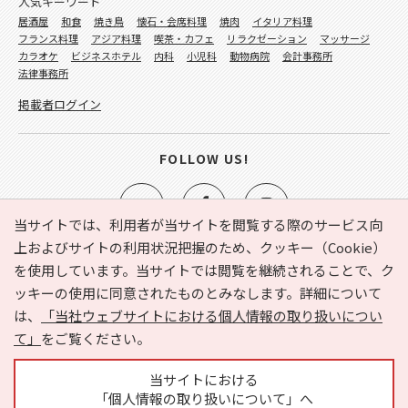
人気キーワード
居酒屋
和食
焼き鳥
懐石・会席料理
焼肉
イタリア料理
フランス料理
アジア料理
喫茶・カフェ
リラクゼーション
マッサージ
カラオケ
ビジネスホテル
内科
小児科
動物病院
会計事務所
法律事務所
掲載者ログイン
FOLLOW US!
当サイトでは、利用者が当サイトを閲覧する際のサービス向
上およびサイトの利用状況把握のため、クッキー（Cookie）
を使用しています。当サイトでは閲覧を継続されることで、ク
e-NAVITA（イーナビタ）とは？
お気に入り
ヘルプ
ッキーの使用に同意されたものとみなします。詳細について
利用規約
個人情報の取り扱いについて
運営会社
は、
「当社ウェブサイトにおける個人情報の取り扱いについ
サイトマップ
広告掲載に関するお問い合わせ
て」
をご覧ください。
サイトの内容に関するお問い合わせ
当サイトにおける
「個人情報の取り扱いについて」へ