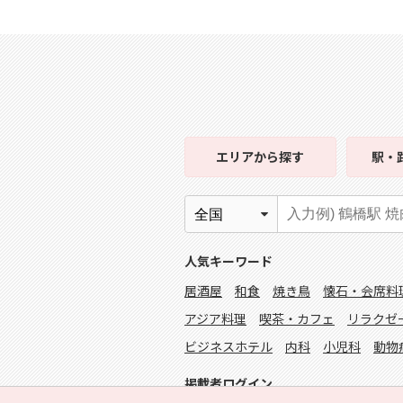
エリア
から探す
駅・
人気キーワード
居酒屋
和食
焼き鳥
懐石・会席料
アジア料理
喫茶・カフェ
リラクゼ
ビジネスホテル
内科
小児科
動物
掲載者ログイン