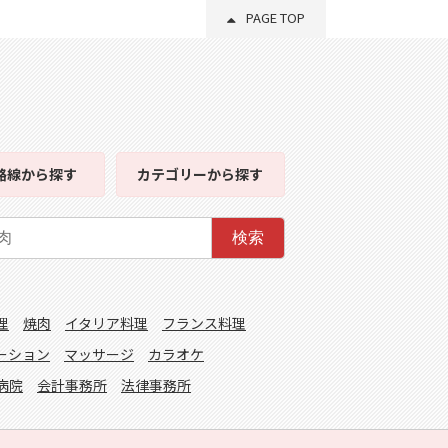
PAGE TOP
路線
から探す
カテゴリー
から探す
検索
理
焼肉
イタリア料理
フランス料理
ーション
マッサージ
カラオケ
病院
会計事務所
法律事務所