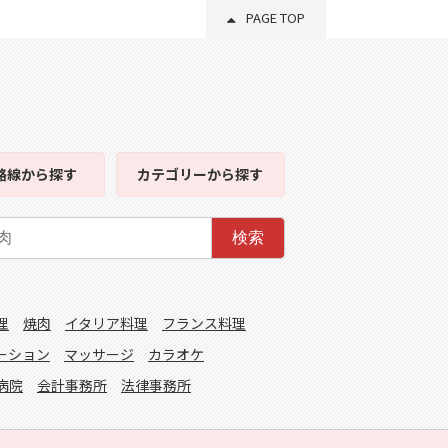
PAGE TOP
路線
から探す
カテゴリー
から探す
検索
理
焼肉
イタリア料理
フランス料理
ーション
マッサージ
カラオケ
病院
会計事務所
法律事務所