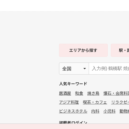
エリア
から探す
駅・
人気キーワード
居酒屋
和食
焼き鳥
懐石・会席料
アジア料理
喫茶・カフェ
リラクゼ
ビジネスホテル
内科
小児科
動物
掲載者ログイン