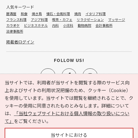
人気キーワード
居酒屋
和食
焼き鳥
懐石・会席料理
焼肉
イタリア料理
フランス料理
アジア料理
喫茶・カフェ
リラクゼーション
マッサージ
カラオケ
ビジネスホテル
内科
小児科
動物病院
会計事務所
法律事務所
掲載者ログイン
FOLLOW US!
当サイトでは、利用者が当サイトを閲覧する際のサービス向
上およびサイトの利用状況把握のため、クッキー（Cookie）
を使用しています。当サイトでは閲覧を継続されることで、ク
e-NAVITA（イーナビタ）とは？
お気に入り
ヘルプ
ッキーの使用に同意されたものとみなします。詳細について
利用規約
個人情報の取り扱いについて
運営会社
は、
「当社ウェブサイトにおける個人情報の取り扱いについ
サイトマップ
広告掲載に関するお問い合わせ
て」
をご覧ください。
サイトの内容に関するお問い合わせ
当サイトにおける