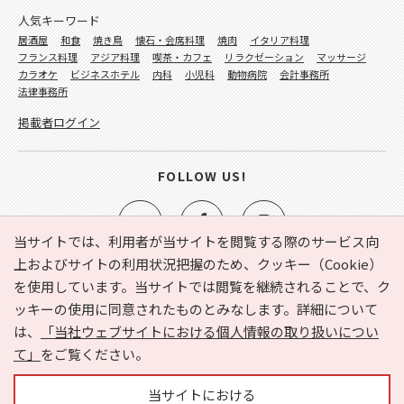
人気キーワード
居酒屋
和食
焼き鳥
懐石・会席料理
焼肉
イタリア料理
フランス料理
アジア料理
喫茶・カフェ
リラクゼーション
マッサージ
カラオケ
ビジネスホテル
内科
小児科
動物病院
会計事務所
法律事務所
掲載者ログイン
FOLLOW US!
当サイトでは、利用者が当サイトを閲覧する際のサービス向
上およびサイトの利用状況把握のため、クッキー（Cookie）
を使用しています。当サイトでは閲覧を継続されることで、ク
e-NAVITA（イーナビタ）とは？
お気に入り
ヘルプ
ッキーの使用に同意されたものとみなします。詳細について
利用規約
個人情報の取り扱いについて
運営会社
は、
「当社ウェブサイトにおける個人情報の取り扱いについ
サイトマップ
広告掲載に関するお問い合わせ
て」
をご覧ください。
サイトの内容に関するお問い合わせ
当サイトにおける