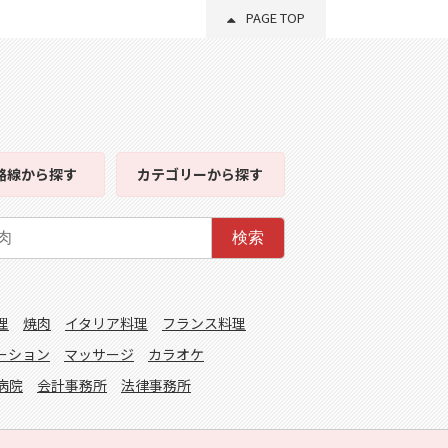
PAGE TOP
路線
から探す
カテゴリー
から探す
検索
理
焼肉
イタリア料理
フランス料理
ーション
マッサージ
カラオケ
病院
会計事務所
法律事務所