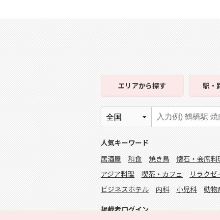
エリア
から探す
駅・
人気キーワード
居酒屋
和食
焼き鳥
懐石・会席料
アジア料理
喫茶・カフェ
リラクゼ
ビジネスホテル
内科
小児科
動物
掲載者ログイン