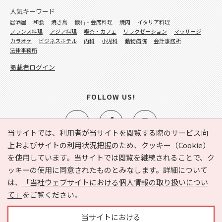
人気キーワード
居酒屋
和食
焼き鳥
懐石・会席料理
焼肉
イタリア料理
フランス料理
アジア料理
喫茶・カフェ
リラクゼーション
マッサージ
カラオケ
ビジネスホテル
内科
小児科
動物病院
会計事務所
法律事務所
掲載者ログイン
FOLLOW US!
当サイトでは、利用者が当サイトを閲覧する際のサービス向
上およびサイトの利用状況把握のため、クッキー（Cookie）
を使用しています。当サイトでは閲覧を継続されることで、ク
e-NAVITA（イーナビタ）とは？
お気に入り
ヘルプ
ッキーの使用に同意されたものとみなします。詳細について
利用規約
個人情報の取り扱いについて
運営会社
は、
「当社ウェブサイトにおける個人情報の取り扱いについ
サイトマップ
広告掲載に関するお問い合わせ
て」
をご覧ください。
サイトの内容に関するお問い合わせ
当サイトにおける