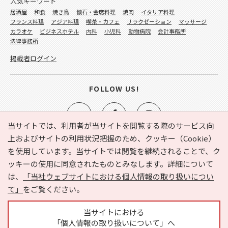
人気キーワード
居酒屋
和食
焼き鳥
懐石・会席料理
焼肉
イタリア料理
フランス料理
アジア料理
喫茶・カフェ
リラクゼーション
マッサージ
カラオケ
ビジネスホテル
内科
小児科
動物病院
会計事務所
法律事務所
掲載者ログイン
FOLLOW US!
当サイトでは、利用者が当サイトを閲覧する際のサービス向
上およびサイトの利用状況把握のため、クッキー（Cookie）
を使用しています。当サイトでは閲覧を継続されることで、ク
e-NAVITA（イーナビタ）とは？
お気に入り
ヘルプ
ッキーの使用に同意されたものとみなします。詳細について
利用規約
個人情報の取り扱いについて
運営会社
は、
「当社ウェブサイトにおける個人情報の取り扱いについ
サイトマップ
広告掲載に関するお問い合わせ
て」
をご覧ください。
サイトの内容に関するお問い合わせ
当サイトにおける
「個人情報の取り扱いについて」へ