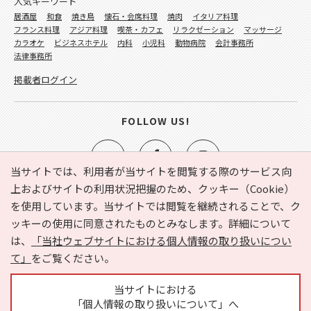
人気キーワード
居酒屋
和食
焼き鳥
懐石・会席料理
焼肉
イタリア料理
フランス料理
アジア料理
喫茶・カフェ
リラクゼーション
マッサージ
カラオケ
ビジネスホテル
内科
小児科
動物病院
会計事務所
法律事務所
掲載者ログイン
FOLLOW US!
当サイトでは、利用者が当サイトを閲覧する際のサービス向
上およびサイトの利用状況把握のため、クッキー（Cookie）
を使用しています。当サイトでは閲覧を継続されることで、ク
e-NAVITA（イーナビタ）とは？
お気に入り
ヘルプ
ッキーの使用に同意されたものとみなします。詳細について
利用規約
個人情報の取り扱いについて
運営会社
は、
「当社ウェブサイトにおける個人情報の取り扱いについ
サイトマップ
広告掲載に関するお問い合わせ
て」
をご覧ください。
サイトの内容に関するお問い合わせ
当サイトにおける
「個人情報の取り扱いについて」へ