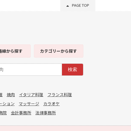
PAGE TOP
路線
から探す
カテゴリー
から探す
検索
理
焼肉
イタリア料理
フランス料理
ーション
マッサージ
カラオケ
病院
会計事務所
法律事務所