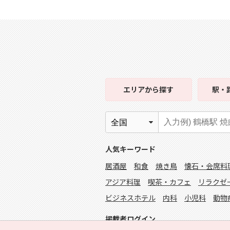
エリア
から探す
駅・
人気キーワード
居酒屋
和食
焼き鳥
懐石・会席料
アジア料理
喫茶・カフェ
リラクゼ
ビジネスホテル
内科
小児科
動物
掲載者ログイン