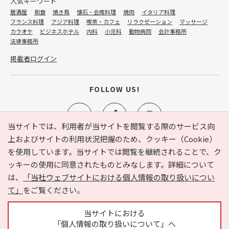
人気キーワード
居酒屋
和食
焼き鳥
懐石・会席料理
焼肉
イタリア料理
フランス料理
アジア料理
喫茶・カフェ
リラクゼーション
マッサージ
カラオケ
ビジネスホテル
内科
小児科
動物病院
会計事務所
法律事務所
掲載者ログイン
FOLLOW US!
当サイトでは、利用者が当サイトを閲覧する際のサービス向
上およびサイトの利用状況把握のため、クッキー（Cookie）
を使用しています。当サイトでは閲覧を継続されることで、ク
e-NAVITA（イーナビタ）とは？
お気に入り
ヘルプ
ッキーの使用に同意されたものとみなします。詳細について
利用規約
個人情報の取り扱いについて
運営会社
は、
「当社ウェブサイトにおける個人情報の取り扱いについ
サイトマップ
広告掲載に関するお問い合わせ
て」
をご覧ください。
サイトの内容に関するお問い合わせ
当サイトにおける
「個人情報の取り扱いについて」へ