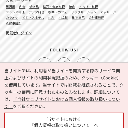
人気キーワード
居酒屋
和食
焼き鳥
懐石・会席料理
焼肉
イタリア料理
フランス料理
アジア料理
喫茶・カフェ
リラクゼーション
マッサージ
カラオケ
ビジネスホテル
内科
小児科
動物病院
会計事務所
法律事務所
掲載者ログイン
FOLLOW US!
当サイトでは、利用者が当サイトを閲覧する際のサービス向
上およびサイトの利用状況把握のため、クッキー（Cookie）
を使用しています。当サイトでは閲覧を継続されることで、ク
e-NAVITA（イーナビタ）とは？
お気に入り
ヘルプ
ッキーの使用に同意されたものとみなします。詳細について
利用規約
個人情報の取り扱いについて
運営会社
は、
「当社ウェブサイトにおける個人情報の取り扱いについ
サイトマップ
広告掲載に関するお問い合わせ
て」
をご覧ください。
サイトの内容に関するお問い合わせ
当サイトにおける
「個人情報の取り扱いについて」へ