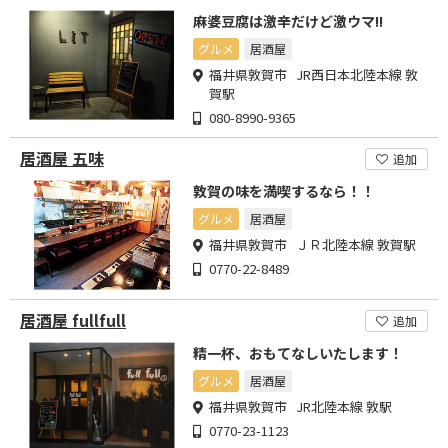
麻婆豆腐は激辛だけど激ウマ!!
グルメ
居酒屋
福井県敦賀市 JR西日本北陸本線 敦
賀駅
080-8990-9365
居酒屋 五味
追加
敦賀の味を満喫するなら！！
グルメ
居酒屋
福井県敦賀市 ＪＲ北陸本線 敦賀駅
0770-22-8489
居酒屋 fullfull
追加
精一杯、おもてなしいたします！
グルメ
居酒屋
福井県敦賀市 JR北陸本線 敦駅
0770-23-1123