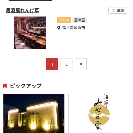
居酒屋れんげ草
追加
グルメ
居酒屋
福井県敦賀市
1
2
ピックアップ