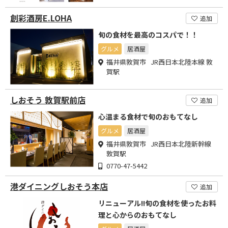
創彩酒房E.LOHA
追加
旬の食材を最高のコスパで！！
グルメ
居酒屋
福井県敦賀市 JR西日本北陸本線 敦
賀駅
しおそう 敦賀駅前店
追加
心温まる食材で旬のおもてなし
グルメ
居酒屋
福井県敦賀市 JR西日本北陸新幹線
敦賀駅
0770-47-5442
港ダイニングしおそう本店
追加
リニューアル!!旬の食材を使ったお料
理と心からのおもてなし