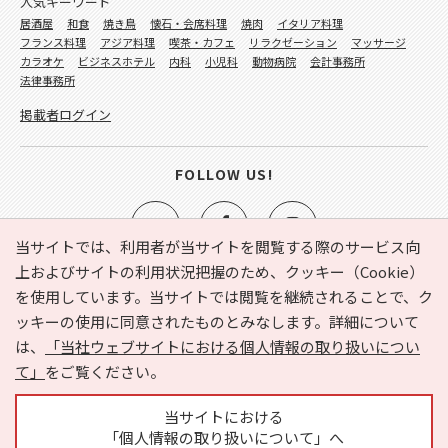
人気キーワード
居酒屋
和食
焼き鳥
懐石・会席料理
焼肉
イタリア料理
フランス料理
アジア料理
喫茶・カフェ
リラクゼーション
マッサージ
カラオケ
ビジネスホテル
内科
小児科
動物病院
会計事務所
法律事務所
掲載者ログイン
FOLLOW US!
当サイトでは、利用者が当サイトを閲覧する際のサービス向
上およびサイトの利用状況把握のため、クッキー（Cookie）
を使用しています。当サイトでは閲覧を継続されることで、ク
e-NAVITA（イーナビタ）とは？
お気に入り
ヘルプ
ッキーの使用に同意されたものとみなします。詳細について
利用規約
個人情報の取り扱いについて
運営会社
は、
「当社ウェブサイトにおける個人情報の取り扱いについ
サイトマップ
広告掲載に関するお問い合わせ
て」
をご覧ください。
サイトの内容に関するお問い合わせ
当サイトにおける
「個人情報の取り扱いについて」へ