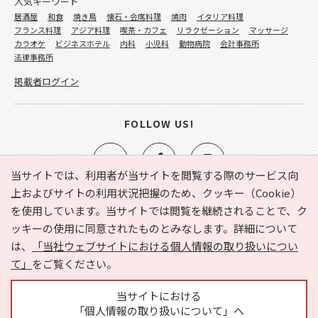
人気キーワード
居酒屋
和食
焼き鳥
懐石・会席料理
焼肉
イタリア料理
フランス料理
アジア料理
喫茶・カフェ
リラクゼーション
マッサージ
カラオケ
ビジネスホテル
内科
小児科
動物病院
会計事務所
法律事務所
掲載者ログイン
FOLLOW US!
当サイトでは、利用者が当サイトを閲覧する際のサービス向
上およびサイトの利用状況把握のため、クッキー（Cookie）
を使用しています。当サイトでは閲覧を継続されることで、ク
e-NAVITA（イーナビタ）とは？
お気に入り
ヘルプ
ッキーの使用に同意されたものとみなします。詳細について
利用規約
個人情報の取り扱いについて
運営会社
は、
「当社ウェブサイトにおける個人情報の取り扱いについ
サイトマップ
広告掲載に関するお問い合わせ
て」
をご覧ください。
サイトの内容に関するお問い合わせ
当サイトにおける
「個人情報の取り扱いについて」へ