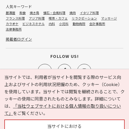
人気キーワード
居酒屋
和食
焼き鳥
懐石・会席料理
焼肉
イタリア料理
フランス料理
アジア料理
喫茶・カフェ
リラクゼーション
マッサージ
カラオケ
ビジネスホテル
内科
小児科
動物病院
会計事務所
法律事務所
掲載者ログイン
FOLLOW US!
当サイトでは、利用者が当サイトを閲覧する際のサービス向
上およびサイトの利用状況把握のため、クッキー（Cookie）
を使用しています。当サイトでは閲覧を継続されることで、ク
e-NAVITA（イーナビタ）とは？
お気に入り
ヘルプ
ッキーの使用に同意されたものとみなします。詳細について
利用規約
個人情報の取り扱いについて
運営会社
は、
「当社ウェブサイトにおける個人情報の取り扱いについ
サイトマップ
広告掲載に関するお問い合わせ
て」
をご覧ください。
サイトの内容に関するお問い合わせ
当サイトにおける