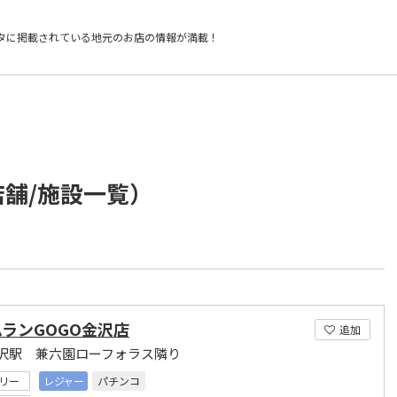
タに掲載されている
地元のお店の情報が満載！
店舗/施設一覧）
ランGOGO金沢店
追加
沢駅 兼六園ローフォラス隣り
リー
レジャー
パチンコ