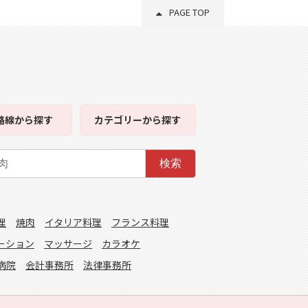
PAGE TOP
路線
から探す
カテゴリー
から探す
検索
理
焼肉
イタリア料理
フランス料理
ーション
マッサージ
カラオケ
病院
会計事務所
法律事務所