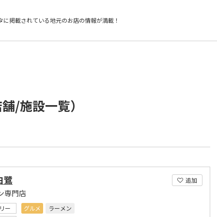
タに掲載されている
地元のお店の情報が満載！
店舗/施設一覧）
白鷺
追加
ン専門店
リー
グルメ
ラーメン