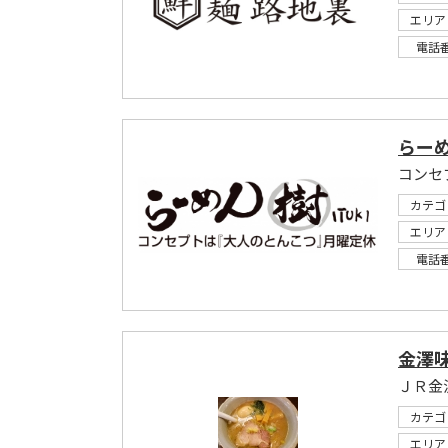
エリア
電話
らーめ
コンセ
カテゴ
エリア
電話
金澤
ＪＲ金
カテゴ
エリア