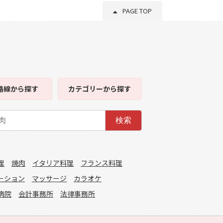
PAGE TOP
路線
から探す
カテゴリー
から探す
検索
理
焼肉
イタリア料理
フランス料理
ーション
マッサージ
カラオケ
病院
会計事務所
法律事務所