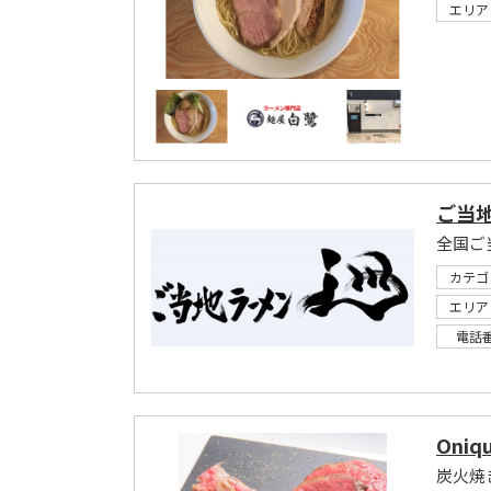
エリア
ご当地
全国ご
カテゴ
エリア
電話
Oniq
炭火焼