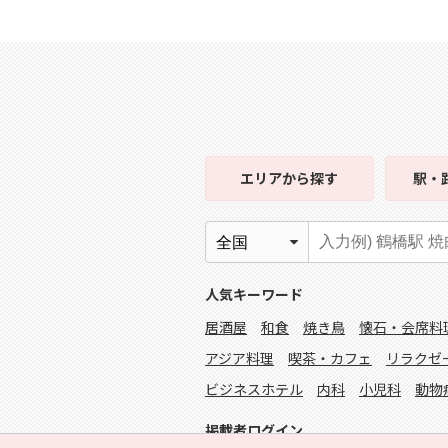
エリア
から探す
駅・
人気キーワード
居酒屋
和食
焼き鳥
懐石・会席料
アジア料理
喫茶・カフェ
リラクゼ
ビジネスホテル
内科
小児科
動物
掲載者ログイン