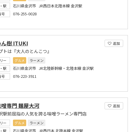
石川県金沢市 JR西日本北陸本線 金沢駅
・駅
076-255-0028
番号
ん樹 ITUKI
追加
プトは『大人のとんこつ』
リー
グルメ
ラーメン
石川県金沢市 JR北陸新幹線・北陸本線 金沢駅
・駅
076-223-3911
番号
味噌専門 麺屋大河
追加
沢駅前屈指の人気を誇る味噌ラーメン専門店
リー
グルメ
ラーメン
石川県金沢市 JR西日本 北陸本線 金沢駅
・駅