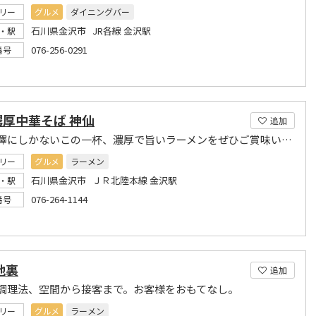
リー
グルメ
ダイニングバー
石川県金沢市 JR各線 金沢駅
・駅
076-256-0291
番号
濃厚中華そば 神仙
追加
ここ金澤にしかないこの一杯、濃厚で旨いラーメンをぜひご賞味いただければ幸いです。
リー
グルメ
ラーメン
石川県金沢市 ＪＲ北陸本線 金沢駅
・駅
076-264-1144
番号
地裏
追加
調理法、空間から接客まで。お客様をおもてなし。
リー
グルメ
ラーメン