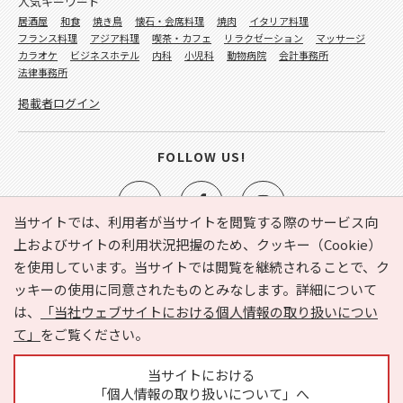
人気キーワード
居酒屋
和食
焼き鳥
懐石・会席料理
焼肉
イタリア料理
フランス料理
アジア料理
喫茶・カフェ
リラクゼーション
マッサージ
カラオケ
ビジネスホテル
内科
小児科
動物病院
会計事務所
法律事務所
掲載者ログイン
FOLLOW US!
当サイトでは、利用者が当サイトを閲覧する際のサービス向
上およびサイトの利用状況把握のため、クッキー（Cookie）
を使用しています。当サイトでは閲覧を継続されることで、ク
e-NAVITA（イーナビタ）とは？
お気に入り
ヘルプ
ッキーの使用に同意されたものとみなします。詳細について
利用規約
個人情報の取り扱いについて
運営会社
は、
「当社ウェブサイトにおける個人情報の取り扱いについ
サイトマップ
広告掲載に関するお問い合わせ
て」
をご覧ください。
サイトの内容に関するお問い合わせ
当サイトにおける
「個人情報の取り扱いについて」へ