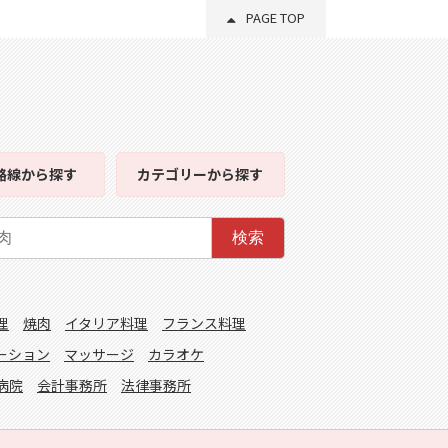
PAGE TOP
路線
から探す
カテゴリー
から探す
検索
理
焼肉
イタリア料理
フランス料理
ーション
マッサージ
カラオケ
病院
会計事務所
法律事務所