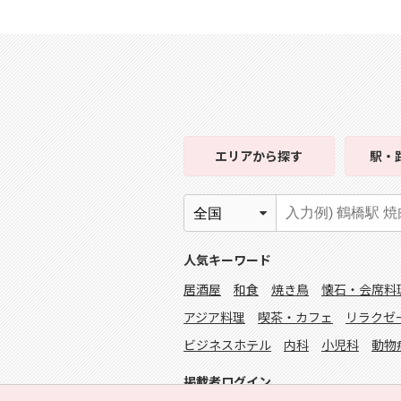
エリア
から探す
駅・
人気キーワード
居酒屋
和食
焼き鳥
懐石・会席料
アジア料理
喫茶・カフェ
リラクゼ
ビジネスホテル
内科
小児科
動物
掲載者ログイン