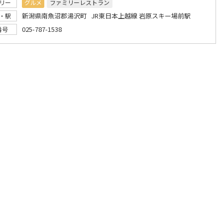
リー
グルメ
ファミリーレストラン
新潟県南魚沼郡湯沢町 JR東日本上越線 岩原スキー場前駅
・駅
025-787-1538
番号