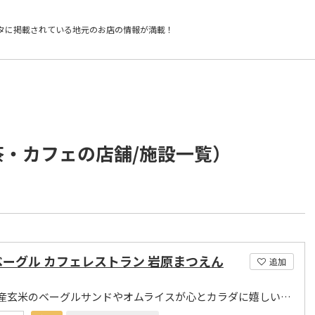
タに掲載されている
地元のお店の情報が満載！
茶・カフェの店舗/施設一覧）
ベーグル カフェレストラン 岩原まつえん
追加
南魚沼産玄米のベーグルサンドやオムライスが心とカラダに嬉しいカフェ&レストラン