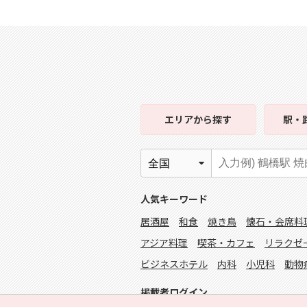
エリア
から探す
駅・
人気キーワード
居酒屋
和食
焼き鳥
懐石・会席料
アジア料理
喫茶・カフェ
リラクゼ
ビジネスホテル
内科
小児科
動物
掲載者ログイン