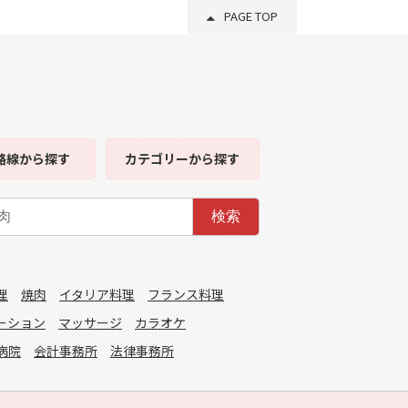
PAGE TOP
路線
から探す
カテゴリー
から探す
検索
理
焼肉
イタリア料理
フランス料理
ーション
マッサージ
カラオケ
病院
会計事務所
法律事務所