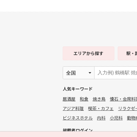
エリア
から探す
駅・
人気キーワード
居酒屋
和食
焼き鳥
懐石・会席料
アジア料理
喫茶・カフェ
リラクゼ
ビジネスホテル
内科
小児科
動物
掲載者ログイン