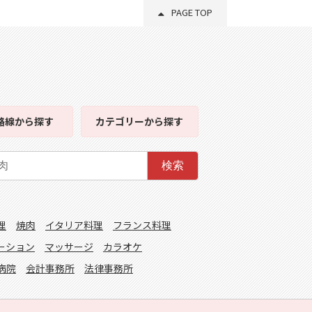
PAGE TOP
路線
から探す
カテゴリー
から探す
検索
理
焼肉
イタリア料理
フランス料理
ーション
マッサージ
カラオケ
病院
会計事務所
法律事務所