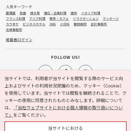
人気キーワード
居酒屋
和食
焼き鳥
懐石・会席料理
焼肉
イタリア料理
フランス料理
アジア料理
喫茶・カフェ
リラクゼーション
マッサージ
カラオケ
ビジネスホテル
内科
小児科
動物病院
会計事務所
法律事務所
掲載者ログイン
FOLLOW US!
当サイトでは、利用者が当サイトを閲覧する際のサービス向
上およびサイトの利用状況把握のため、クッキー（Cookie）
を使用しています。当サイトでは閲覧を継続されることで、ク
e-NAVITA（イーナビタ）とは？
お気に入り
ヘルプ
ッキーの使用に同意されたものとみなします。詳細について
利用規約
個人情報の取り扱いについて
運営会社
は、
「当社ウェブサイトにおける個人情報の取り扱いについ
サイトマップ
広告掲載に関するお問い合わせ
て」
をご覧ください。
サイトの内容に関するお問い合わせ
当サイトにおける