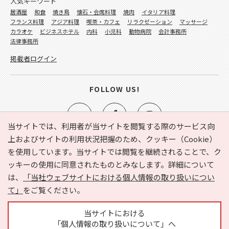
人気キーワード
居酒屋
和食
焼き鳥
懐石・会席料理
焼肉
イタリア料理
フランス料理
アジア料理
喫茶・カフェ
リラクゼーション
マッサージ
カラオケ
ビジネスホテル
内科
小児科
動物病院
会計事務所
法律事務所
掲載者ログイン
FOLLOW US!
当サイトでは、利用者が当サイトを閲覧する際のサービス向
上およびサイトの利用状況把握のため、クッキー（Cookie）
を使用しています。当サイトでは閲覧を継続されることで、ク
e-NAVITA（イーナビタ）とは？
お気に入り
ヘルプ
ッキーの使用に同意されたものとみなします。詳細について
利用規約
個人情報の取り扱いについて
運営会社
は、
「当社ウェブサイトにおける個人情報の取り扱いについ
サイトマップ
広告掲載に関するお問い合わせ
て」
をご覧ください。
サイトの内容に関するお問い合わせ
当サイトにおける
「個人情報の取り扱いについて」へ