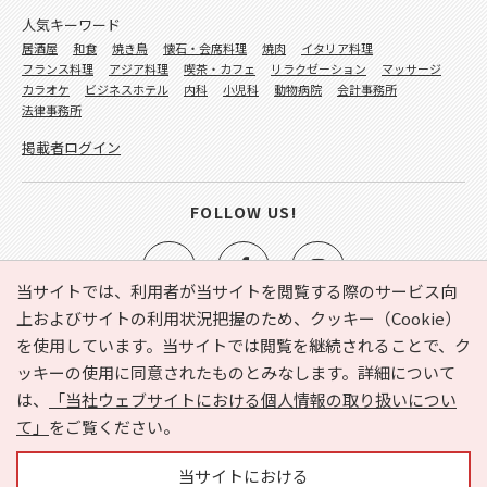
人気キーワード
居酒屋
和食
焼き鳥
懐石・会席料理
焼肉
イタリア料理
フランス料理
アジア料理
喫茶・カフェ
リラクゼーション
マッサージ
カラオケ
ビジネスホテル
内科
小児科
動物病院
会計事務所
法律事務所
掲載者ログイン
FOLLOW US!
当サイトでは、利用者が当サイトを閲覧する際のサービス向
上およびサイトの利用状況把握のため、クッキー（Cookie）
を使用しています。当サイトでは閲覧を継続されることで、ク
e-NAVITA（イーナビタ）とは？
お気に入り
ヘルプ
ッキーの使用に同意されたものとみなします。詳細について
利用規約
個人情報の取り扱いについて
運営会社
は、
「当社ウェブサイトにおける個人情報の取り扱いについ
サイトマップ
広告掲載に関するお問い合わせ
て」
をご覧ください。
サイトの内容に関するお問い合わせ
当サイトにおける