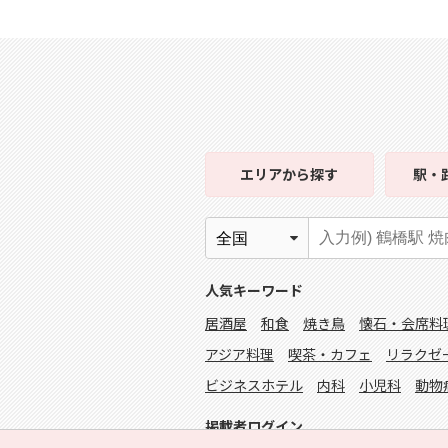
エリア
から探す
駅・
人気キーワード
居酒屋
和食
焼き鳥
懐石・会席料
アジア料理
喫茶・カフェ
リラクゼ
ビジネスホテル
内科
小児科
動物
掲載者ログイン