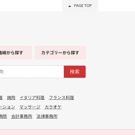
PAGE TOP
路線
から探す
カテゴリー
から探す
検索
理
焼肉
イタリア料理
フランス料理
ーション
マッサージ
カラオケ
病院
会計事務所
法律事務所