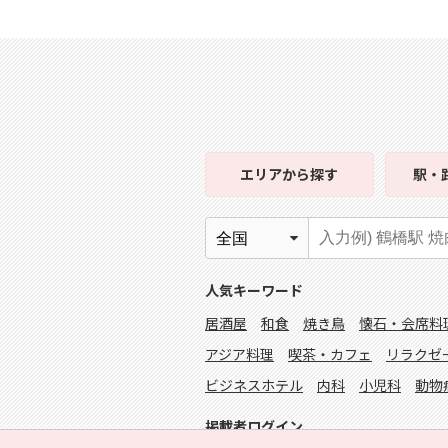
エリア
から探す
駅・
人気キーワード
居酒屋
和食
焼き鳥
懐石・会席料
アジア料理
喫茶・カフェ
リラクゼ
ビジネスホテル
内科
小児科
動物
掲載者ログイン