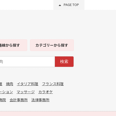
PAGE TOP
路線
から探す
カテゴリー
から探す
検索
理
焼肉
イタリア料理
フランス料理
ーション
マッサージ
カラオケ
病院
会計事務所
法律事務所