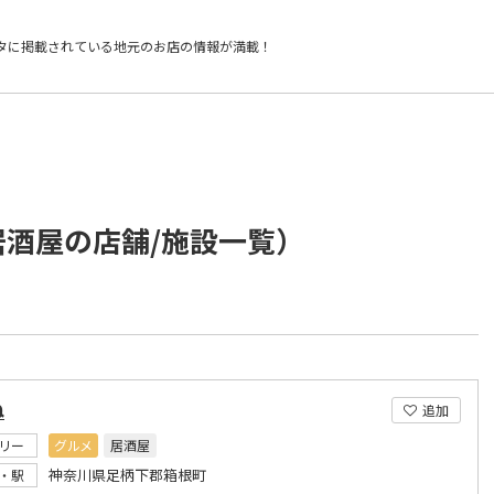
タに掲載されている
地元のお店の情報が満載！
居酒屋の店舗/施設一覧）
ね
追加
リー
グルメ
居酒屋
神奈川県足柄下郡箱根町
・駅