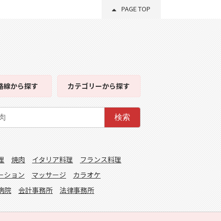
PAGE TOP
路線
から探す
カテゴリー
から探す
検索
理
焼肉
イタリア料理
フランス料理
ーション
マッサージ
カラオケ
病院
会計事務所
法律事務所