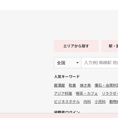
エリア
から探す
駅・
人気キーワード
居酒屋
和食
焼き鳥
懐石・会席料
アジア料理
喫茶・カフェ
リラクゼ
ビジネスホテル
内科
小児科
動物
掲載者ログイン