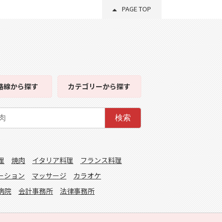
PAGE TOP
路線
から探す
カテゴリー
から探す
検索
理
焼肉
イタリア料理
フランス料理
ーション
マッサージ
カラオケ
病院
会計事務所
法律事務所