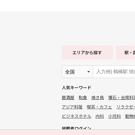
エリア
から探す
駅・
人気キーワード
居酒屋
和食
焼き鳥
懐石・会席料
アジア料理
喫茶・カフェ
リラクゼ
ビジネスホテル
内科
小児科
動物
掲載者ログイン