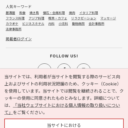
人気キーワード
居酒屋
和食
焼き鳥
懐石・会席料理
焼肉
イタリア料理
フランス料理
アジア料理
喫茶・カフェ
リラクゼーション
マッサージ
カラオケ
ビジネスホテル
内科
小児科
動物病院
会計事務所
法律事務所
掲載者ログイン
FOLLOW US!
当サイトでは、利用者が当サイトを閲覧する際のサービス向
上およびサイトの利用状況把握のため、クッキー（Cookie）
を使用しています。当サイトでは閲覧を継続されることで、ク
e-NAVITA（イーナビタ）とは？
お気に入り
ヘルプ
ッキーの使用に同意されたものとみなします。詳細について
利用規約
個人情報の取り扱いについて
運営会社
は、
「当社ウェブサイトにおける個人情報の取り扱いについ
サイトマップ
広告掲載に関するお問い合わせ
て」
をご覧ください。
サイトの内容に関するお問い合わせ
当サイトにおける