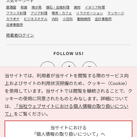
人気キーワード
居酒屋
和食
焼き鳥
懐石・会席料理
焼肉
イタリア料理
フランス料理
アジア料理
喫茶・カフェ
リラクゼーション
マッサージ
カラオケ
ビジネスホテル
内科
小児科
動物病院
会計事務所
法律事務所
掲載者ログイン
FOLLOW US!
当サイトでは、利用者が当サイトを閲覧する際のサービス向
上およびサイトの利用状況把握のため、クッキー（Cookie）
を使用しています。当サイトでは閲覧を継続されることで、ク
e-NAVITA（イーナビタ）とは？
お気に入り
ヘルプ
ッキーの使用に同意されたものとみなします。詳細について
利用規約
個人情報の取り扱いについて
運営会社
は、
「当社ウェブサイトにおける個人情報の取り扱いについ
サイトマップ
広告掲載に関するお問い合わせ
て」
をご覧ください。
サイトの内容に関するお問い合わせ
当サイトにおける
「個人情報の取り扱いについて」へ