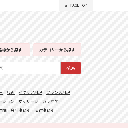
PAGE TOP
路線
から探す
カテゴリー
から探す
検索
理
焼肉
イタリア料理
フランス料理
ーション
マッサージ
カラオケ
病院
会計事務所
法律事務所