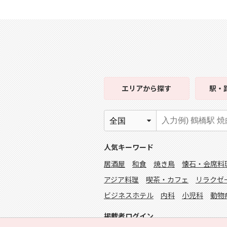
エリア
から探す
駅・
人気キーワード
居酒屋
和食
焼き鳥
懐石・会席料
アジア料理
喫茶・カフェ
リラクゼ
ビジネスホテル
内科
小児科
動物
掲載者ログイン