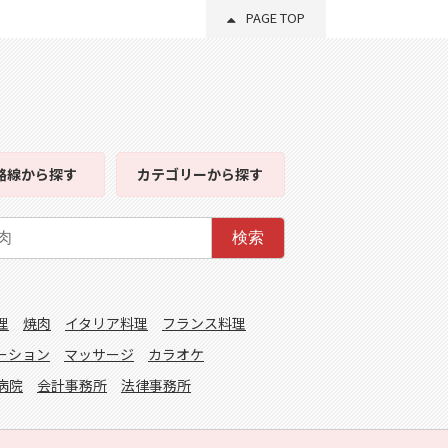
PAGE TOP
路線
から探す
カテゴリー
から探す
検索
理
焼肉
イタリア料理
フランス料理
ーション
マッサージ
カラオケ
病院
会計事務所
法律事務所