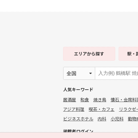
エリア
から探す
駅・
人気キーワード
居酒屋
和食
焼き鳥
懐石・会席料
アジア料理
喫茶・カフェ
リラクゼ
ビジネスホテル
内科
小児科
動物
掲載者ログイン