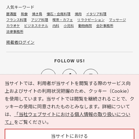
人気キーワード
居酒屋
和食
焼き鳥
懐石・会席料理
焼肉
イタリア料理
フランス料理
アジア料理
喫茶・カフェ
リラクゼーション
マッサージ
カラオケ
ビジネスホテル
内科
小児科
動物病院
会計事務所
法律事務所
掲載者ログイン
FOLLOW US!
当サイトでは、利用者が当サイトを閲覧する際のサービス向
上およびサイトの利用状況把握のため、クッキー（Cookie）
を使用しています。当サイトでは閲覧を継続されることで、ク
e-NAVITA（イーナビタ）とは？
お気に入り
ヘルプ
ッキーの使用に同意されたものとみなします。詳細について
利用規約
個人情報の取り扱いについて
運営会社
は、
「当社ウェブサイトにおける個人情報の取り扱いについ
サイトマップ
広告掲載に関するお問い合わせ
て」
をご覧ください。
サイトの内容に関するお問い合わせ
当サイトにおける