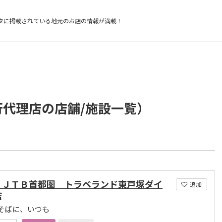
タに掲載されている
地元のお店の情報が満載！
行代理店の店舗/施設一覧）
）ＪＴＢ首都圏 トラベランド東戸塚ダイ
追加
店
そばに、いつも