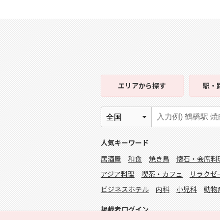
エリア
から探す
駅・
人気キーワード
居酒屋
和食
焼き鳥
懐石・会席料
アジア料理
喫茶・カフェ
リラクゼ
ビジネスホテル
内科
小児科
動物
掲載者ログイン