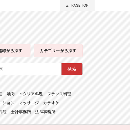
PAGE TOP
路線
から探す
カテゴリー
から探す
検索
理
焼肉
イタリア料理
フランス料理
ーション
マッサージ
カラオケ
病院
会計事務所
法律事務所