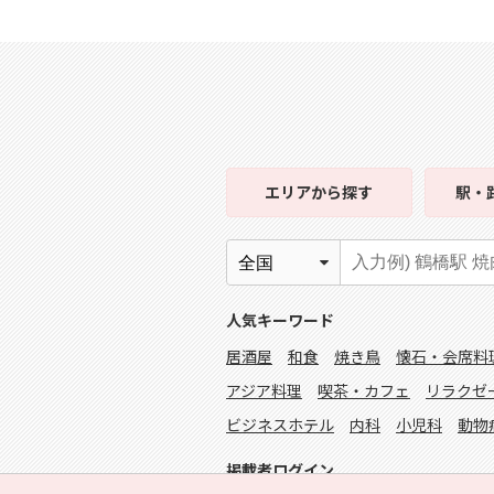
エリア
から探す
駅・
人気キーワード
居酒屋
和食
焼き鳥
懐石・会席料
アジア料理
喫茶・カフェ
リラクゼ
ビジネスホテル
内科
小児科
動物
掲載者ログイン