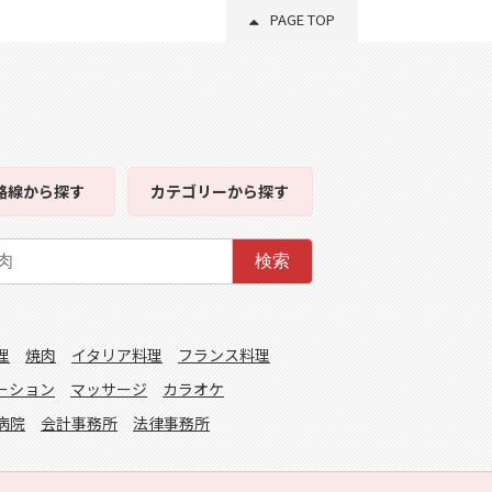
PAGE TOP
路線
から探す
カテゴリー
から探す
検索
理
焼肉
イタリア料理
フランス料理
ーション
マッサージ
カラオケ
病院
会計事務所
法律事務所