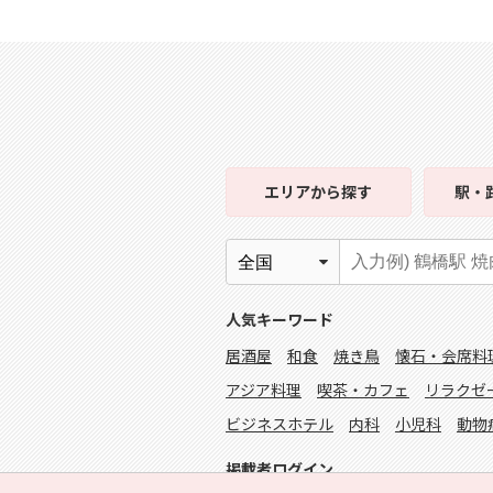
エリア
から探す
駅・
人気キーワード
居酒屋
和食
焼き鳥
懐石・会席料
アジア料理
喫茶・カフェ
リラクゼ
ビジネスホテル
内科
小児科
動物
掲載者ログイン