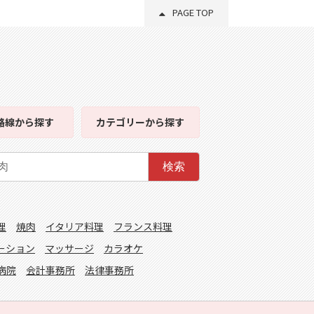
PAGE TOP
路線
から探す
カテゴリー
から探す
検索
理
焼肉
イタリア料理
フランス料理
ーション
マッサージ
カラオケ
病院
会計事務所
法律事務所